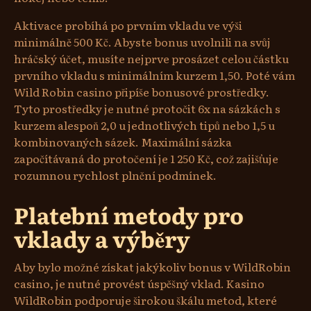
Aktivace probíhá po prvním vkladu ve výši
minimálně 500 Kč. Abyste bonus uvolnili na svůj
hráčský účet, musíte nejprve prosázet celou částku
prvního vkladu s minimálním kurzem 1,50. Poté vám
Wild Robin casino připíše bonusové prostředky.
Tyto prostředky je nutné protočit 6x na sázkách s
kurzem alespoň 2,0 u jednotlivých tipů nebo 1,5 u
kombinovaných sázek. Maximální sázka
započítávaná do protočení je 1 250 Kč, což zajišťuje
rozumnou rychlost plnění podmínek.
Platební metody pro
vklady a výběry
Aby bylo možné získat jakýkoliv bonus v WildRobin
casino, je nutné provést úspěšný vklad. Kasino
WildRobin podporuje širokou škálu metod, které