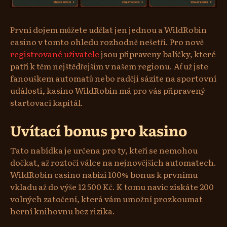
První dojem můžete udělat jen jednou a WildRobin
casino v tomto ohledu rozhodně nešetří. Pro nově
registrované uživatele
jsou připraveny balíčky, které
patří k těm nejštědřejším v našem regionu. Ať už jste
fanouškem automatů nebo raději sázíte na sportovní
události, kasino WildRobin má pro vás připravený
startovací kapitál.
Uvítací bonus pro kasino
Tato nabídka je určena pro ty, kteří se nemohou
dočkat, až roztočí válce na nejnovějších automatech.
WildRobin casino nabízí 100% bonus k prvnímu
vkladu až do výše 12 500 Kč. K tomu navíc získáte 200
volných zatočení, která vám umožní prozkoumat
herní knihovnu bez rizika.