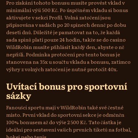
Pro získání tohoto bonusu musíte provést vklad v
minimální výši 500 Kč. Po úspěšném vkladu si bonus
aktivujete v sekci Profil. Volná zatočení jsou
připisována v sadách po 20 spinech denně po dobu
deseti dnů. Důležité je pamatovat na to, že každá
sada spinů platí pouze 24 hodin, takže se do casino
WildRobin musíte přihlásit každý den, abyste o ně
nepřišli. Podmínka protočení pro tento bonus je
stanovena na 35x u součtu vkladu a bonusu, zatímco
výhry z volných zatočení je nutné protočit 40x.
Uvítací bonus pro sportovní
sázky
Fanoušci sportu mají v WildRobin také své čestné
místo. První vklad do sportovní sekce je odměněn
100% bonusem až do výše 2 500 Kč. Tato částka je
ideální pro sestavení vašich prvních tiketů na fotbal,
hokej nebo tenis.