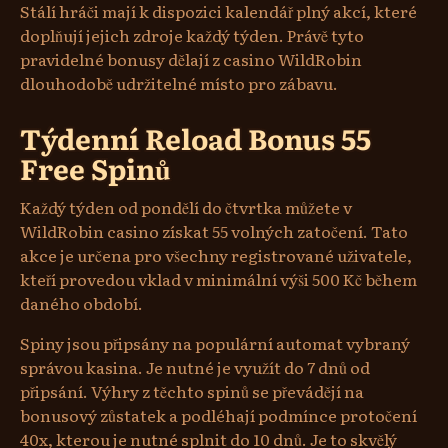
Stálí hráči mají k dispozici kalendář plný akcí, které
doplňují jejich zdroje každý týden. Právě tyto
pravidelné bonusy dělají z casino WildRobin
dlouhodobě udržitelné místo pro zábavu.
Týdenní Reload Bonus 55
Free Spinů
Každý týden od pondělí do čtvrtka můžete v
WildRobin casino získat 55 volných zatočení. Tato
akce je určena pro všechny registrované uživatele,
kteří provedou vklad v minimální výši 500 Kč během
daného období.
Spiny jsou připsány na populární automat vybraný
správou kasina. Je nutné je využít do 7 dnů od
připsání. Výhry z těchto spinů se převádějí na
bonusový zůstatek a podléhají podmínce protočení
40x, kterou je nutné splnit do 10 dnů. Je to skvělý